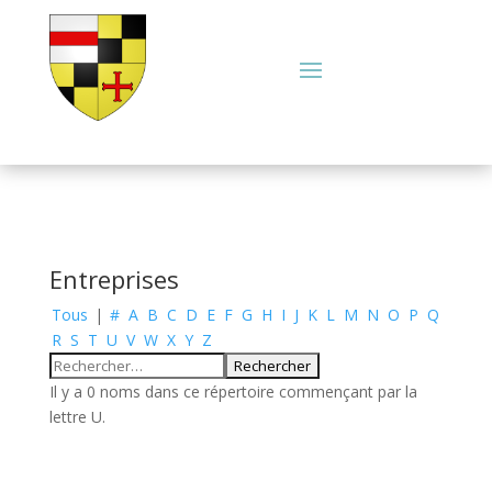
Entreprises
Tous
|
#
A
B
C
D
E
F
G
H
I
J
K
L
M
N
O
P
Q
R
S
T
U
V
W
X
Y
Z
Il y a 0 noms dans ce répertoire commençant par la
lettre U.