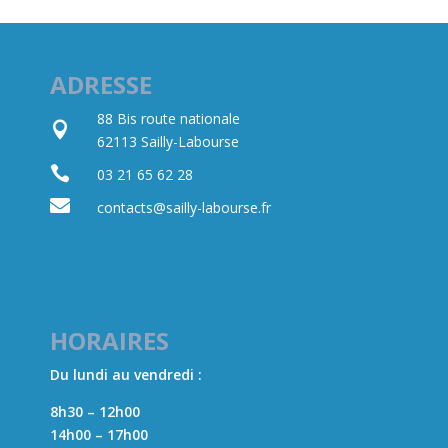
ADRESSE
88 Bis route nationale

62113 Sailly-Labourse

03 21 65 62 28

contacts@sailly-labourse.fr​
HORAIRES
Du lundi au vendredi :
8h30 – 12h00
14h00 – 17h00