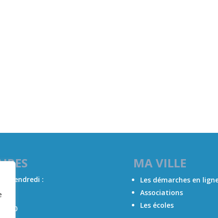
IRES
MA VILLE
 au vendredi :
Les démarches en lign
Associations
e
12h00
Les écoles
17h00