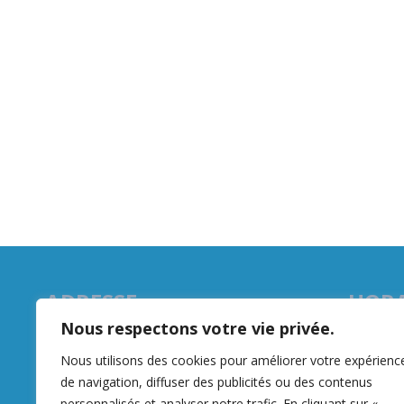
ADRESSE
HORA
Nous respectons votre vie privée.
88 Bis route nationale
Du lundi

62113 Sailly-Labourse
Nous utilisons des cookies pour améliorer votre expérienc
8h30 – 

de navigation, diffuser des publicités ou des contenus
03 21 65 62 28
14h00 – 
personnalisés et analyser notre trafic. En cliquant sur «