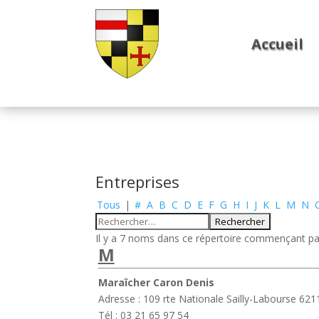
Accueil
Entreprises
Tous
|
#
A
B
C
D
E
F
G
H
I
J
K
L
M
N
Il y a 7 noms dans ce répertoire commençant par
M
Maraîcher Caron Denis
Adresse : 109 rte Nationale Sailly-Labourse 621
Tél : 03 21 65 97 54