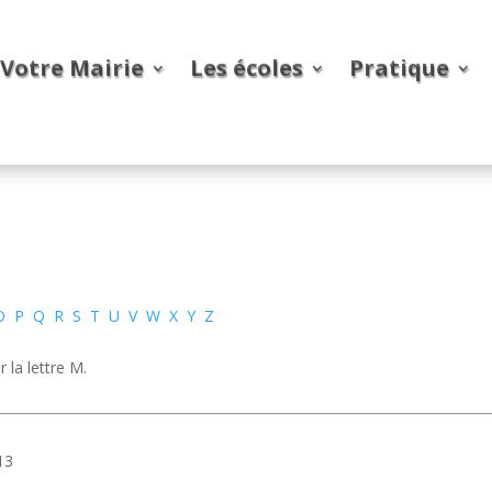
Votre Mairie
Les écoles
Pratique
O
P
Q
R
S
T
U
V
W
X
Y
Z
 la lettre M.
13