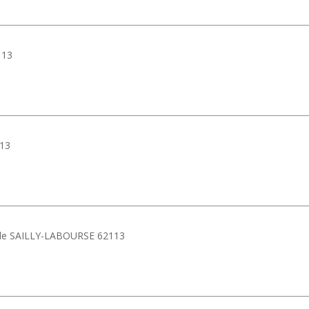
113
113
Lille SAILLY-LABOURSE 62113