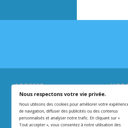
ADRESSE
HORA
Nous respectons votre vie privée.
88 Bis route nationale
Du lundi

62113 Sailly-Labourse
Nous utilisons des cookies pour améliorer votre expérienc
8h30 – 

de navigation, diffuser des publicités ou des contenus
03 21 65 62 28
14h00 – 
personnalisés et analyser notre trafic. En cliquant sur «

contacts@sailly-labourse.fr​
samedi :
Tout accepter », vous consentez à notre utilisation des