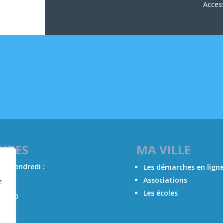
Access
IRES
MA VILLE
 au vendredi :
Les démarches en lign
Associations
e
12h00
Les écoles
17h00