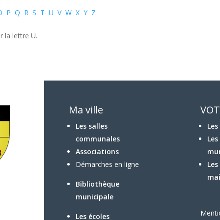
O
P
Q
R
S
T
U
V
W
X
Y
Z
la lettre U.
Ma ville
VOT
Les salles
Les
communales
Les
Associations
mun
Démarches en ligne
Les
mai
Bibliothèque
municipale
Menti
Les écoles