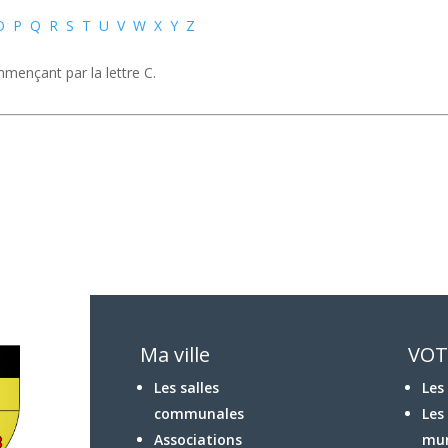
O
P
Q
R
S
T
U
V
W
X
Y
Z
mençant par la lettre C.
Ma ville
VOT
Les salles
Les
communales
Les
Associations
mun