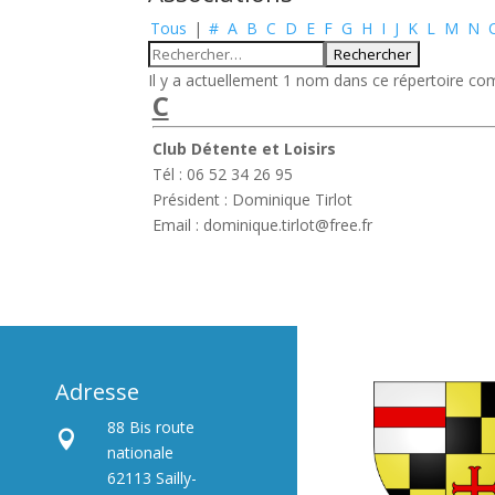
Tous
|
#
A
B
C
D
E
F
G
H
I
J
K
L
M
N
Il y a actuellement 1 nom dans ce répertoire com
C
Club Détente et Loisirs
Tél : 06 52 34 26 95
Président : Dominique Tirlot
Email : dominique.tirlot@free.fr
Adresse
88 Bis route

nationale
62113 Sailly-