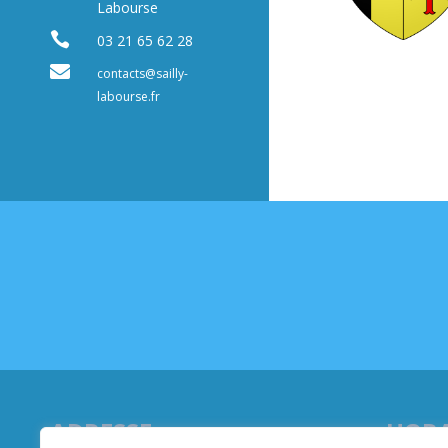
Labourse

03 21 65 62 28

contacts@sailly-
labourse.fr
ADRESSE
HORA